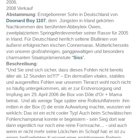
2006.
2008 Verkauf
Abstammung
: Erstgeborener Sohn in Deutschland von
Doonard Boy 1107
, dem Jüngsten in Irland gekörten
Nachkommen des berühmten Abbeyleix Owen,
zweitplatziertem Springpferdevererber seiner Rasse für 2005
in Irland. Für Deutschland herrlich seltene Blutlinien von
äußerst erfolgreichen irischen Connemaras. Mütterlicherseits
von unserer großrahmigen, ganggewaltigen und besonders
charmanten Staatsprämienstute “
Siss
”.
Beschreibung
:
“Und Sie sind sich sicher, dass dieses Fohlen nicht bereits
älter als 12 Stunden ist?!?” – Ein dermaßen vitales, stabiles
und ausgereiftes Fohlen war unserem Tierarzt wohl noch nicht
so häufig untergekommen, als er zur Erstversorgung und
Impfung am 29. April 2006 die Box von Dôle d’Or + Mama
betrat. Und als wenige Tage später eine Rollstuhlfahrerin ihm
mitten in der Box (!) die erste Aufwartung machte, wussten wir
wirklich: Das ist ein echt cooler Typ! Auch beim Schwäbischen
Fohlenchampionat konnte er begeistern - sein Sieg dort war
dann eigentlich nur noch eine reine Formsache…
- und auch
wenn er nicht mehr seine Löckchen im Schopf hat: er ist zu
einem heißgeliebten Kumopel einer
ambitionieren Reiterin