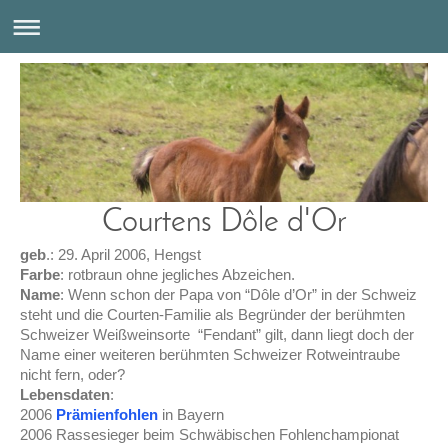
Courtens Dôle d'Or
geb
.: 29. April 2006, Hengst
Farbe
: rotbraun ohne jegliches Abzeichen.
Name
: Wenn schon der Papa von “Dôle d’Or” in der Schweiz
steht und die Courten-Familie als Begründer der berühmten
Schweizer Weißweinsorte “Fendant” gilt, dann liegt doch der
Name einer weiteren berühmten Schweizer Rotweintraube
nicht fern, oder?
Lebensdaten
:
2006
Prämienfohlen
in Bayern
2006 Rassesieger beim Schwäbischen Fohlenchampionat