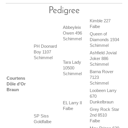
Pedigree
Kimble 227
Falbe
Abbeyleix
Owen 496
Queen of
Schimmel
Diamonds 1934
Schimmel
PH Doonard
Boy 1107
Ashfield Jovial
Schimmel
Joker 886
Tara Lady
Schimmel
10500
Barna Rover
Schimmel
7123
Courtens
Schimmel
Dôle d'Or
Braun
Loobeen Larry
670
Dunkelbraun
EL Larry II
Falbe
Grey Rock Star
2nd 8510
SP Siss
Falbe
Goldfalbe