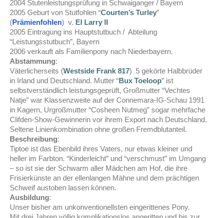
2004 Stutenleistungsprüfung in Schwaiganger / Bayern
2005 Geburt von Stutfohlen “
Courten’s Turley
”
(
Prämienfohlen
) v.
El Larry II
2005 Eintragung ins Hauptstutbuch / Abteilung
“Leistungsstutbuch”, Bayern
2006 verkauft als Familienpony nach Niederbayern.
Abstammung
:
Väterlicherseits (
Westside Frank 817
) 5 gekörte Halbbrüder
in Irland und Deutschland. Mutter “
Bux Toeloop
” ist
selbstverständlich leistungsgeprüft, Großmutter “Vechtes
Natje” war Klassenzweite auf der Connemara-IG-Schau 1991
in Kagern, Urgroßmutter “Cosheen Nutmeg” sogar mehrfache
Clifden-Show-Gewinnerin vor ihrem Export nach Deutschland.
Seltene Linienkombination ohne großen Fremdblutanteil.
Beschreibung
:
Tiptoe ist das Ebenbild ihres Vaters, nur etwas kleiner und
heller im Farbton. “Kinderleicht” und “verschmust” im Umgang
– so ist sie der Schwarm aller Mädchen am Hof, die ihre
Frisierkünste an der ellenlangen Mähne und dem prächtigen
Schweif austoben lassen können.
Ausbildung
:
Unser bisher am unkonventionellsten eingerittenes Pony.
Mit drei Jahren völlig komplikationslos angeritten und bis zur