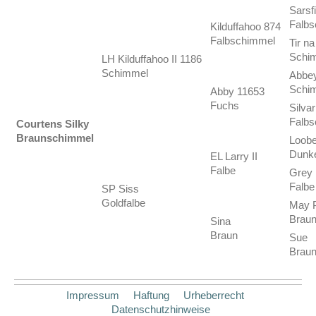
Sarsf
Falb
Kilduffahoo 874
Falbschimmel
Tir n
Schi
LH Kilduffahoo II 1186
Schimmel
Abbey
Schi
Abby 11653
Fuchs
Silva
Falb
Courtens Silky
Braunschimmel
Loobe
Dunke
EL Larry II
Falbe
Grey 
Falbe
SP Siss
Goldfalbe
May P
Braun
Sina
Braun
Sue
Brau
Impressum
Haftung
Urheberrecht
Datenschutzhinweise