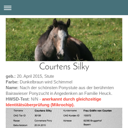
Courtens Silky
geb.:
20. April 2015, Stute
Farbe:
Dunkelbraun wird Schimmel
Name:
Nach der schönsten Ponystute aus der berühmten
Bairawieser Ponyzucht in Angedenken an Familie Heuck.
HWSD-Test
: N/N -
anerkannt durch gleichzeitige
Identitätsüberprüfung (Mikrochip).